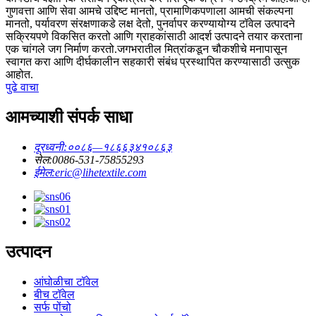
गुणवत्ता आणि सेवा आमचे उद्दिष्ट मानतो, प्रामाणिकपणाला आमची संकल्पना
मानतो, पर्यावरण संरक्षणाकडे लक्ष देतो, पुनर्वापर करण्यायोग्य टॉवेल उत्पादने
सक्रियपणे विकसित करतो आणि ग्राहकांसाठी आदर्श उत्पादने तयार करताना
एक चांगले जग निर्माण करतो.जगभरातील मित्रांकडून चौकशीचे मनापासून
स्वागत करा आणि दीर्घकालीन सहकारी संबंध प्रस्थापित करण्यासाठी उत्सुक
आहोत.
पुढे वाचा
आमच्याशी संपर्क साधा
दूरध्वनी:
००८६—१८६६३४१०८६३
सेल:
0086-531-75855293
ईमेल:
eric@lihetextile.com
उत्पादन
आंघोळीचा टॉवेल
बीच टॉवेल
सर्फ पोंचो