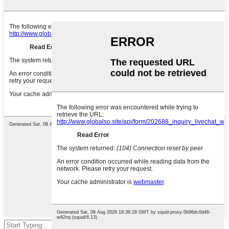
शोधण्यासाठी एंटर दाबा किंवा बंद