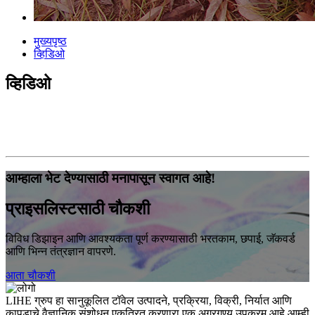
मुख्यपृष्ठ
व्हिडिओ
व्हिडिओ
आम्हाला भेट देण्यासाठी मनापासून स्वागत आहे!
प्राइसलिस्टसाठी चौकशी
विविध डिझाइन आणि आवश्यकता पूर्ण करण्यासाठी भरतकाम, छपाई, जॅकवर्ड
आणि भिन्न तंत्रज्ञान वापरणे.
आता चौकशी
LIHE ग्रुप हा सानुकूलित टॉवेल उत्पादने, प्रक्रिया, विक्री, निर्यात आणि
कापडाचे वैज्ञानिक संशोधन एकत्रित करणारा एक अग्रगण्य उपक्रम आहे.आम्ही