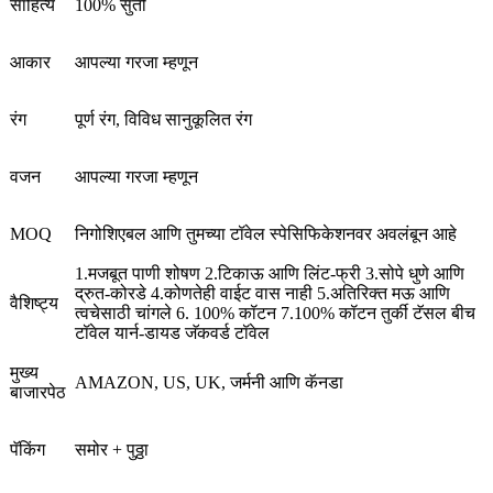
साहित्य
100% सुती
आकार
आपल्या गरजा म्हणून
रंग
पूर्ण रंग, विविध सानुकूलित रंग
वजन
आपल्या गरजा म्हणून
MOQ
निगोशिएबल आणि तुमच्या टॉवेल स्पेसिफिकेशनवर अवलंबून आहे
1.मजबूत पाणी शोषण 2.टिकाऊ आणि लिंट-फ्री 3.सोपे धुणे आणि
द्रुत-कोरडे 4.कोणतेही वाईट वास नाही 5.अतिरिक्त मऊ आणि
वैशिष्ट्य
त्वचेसाठी चांगले 6. 100% कॉटन 7.100% कॉटन तुर्की टॅसल बीच
टॉवेल यार्न-डायड जॅकवर्ड टॉवेल
मुख्य
AMAZON, US, UK, जर्मनी आणि कॅनडा
बाजारपेठ
पॅकिंग
समोर + पुठ्ठा