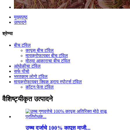
मुख्यपृष्ठ
उत्पादने
श्रेण्या
बीच टॉवेल
कापूस बीच टॉवेल
मायक्रोफायबर बीच टॉवेल
मोठ्या आकाराचा बीच टॉवेल
आंघोळीचा टॉवेल
सर्फ पोंचो
भरतकाम लोगो टॉवेल
मायक्रोफायबर क्विक ड्राय स्पोर्ट्स टॉवेल
कॉटन फेस टॉवेल
वैशिष्ट्यीकृत उत्पादने
उच्च दर्जाचे 100% कापूस माजी...