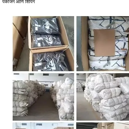
पॅकेजिंग आणि शिपिंग